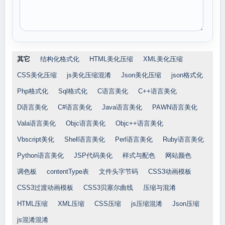
其它
结构化格式化
HTML美化压缩
XML美化压缩
CSS美化压缩
js美化压缩混淆
Json美化压缩
json格式化
Php格式化
Sql格式化
C语言美化
C++语言美化
D语言美化
C#语言美化
Java语言美化
PAWN语言美化
Vala语言美化
Objc语言美化
Objc++语言美化
Vbscript美化
Shell语言美化
Perl语言美化
Ruby语言美化
Python语言美化
JSP代码美化
样式与配色
网站颜色
调色板
contentType表
文件头字节码
CSS3动画模板
CSS3过渡动画模板
CSS3贝塞尔曲线
压缩与混淆
HTML压缩
XML压缩
CSS压缩
js压缩混淆
Json压缩
js混淆混淆