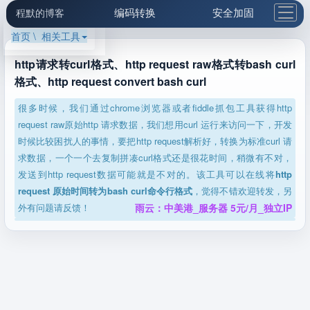
编码转换
安全加固
程默的博客
首页 \ 相关工具
格式化与前端
网络工具
IP与域名
邮件工具
生活便民
更多工具
http请求转curl格式、http request raw格式转bash curl
格式、http request convert bash curl
5.1支付宝大红包
很多时候，我们通过chrome浏览器或者fiddle抓包工具获得http
request raw原始http 请求数据，我们想用curl 运行来访问一下，开发
时候比较困扰人的事情，要把http request解析好，转换为标准curl 请
求数据，一个一个去复制拼凑curl格式还是很花时间，稍微有不对，
发送到http request数据可能就是不对的。该工具可以在线将
http
request 原始时间转为bash curl命令行格式
，觉得不错欢迎转发，另
外有问题请反馈！
雨云：中美港_服务器 5元/月_独立IP