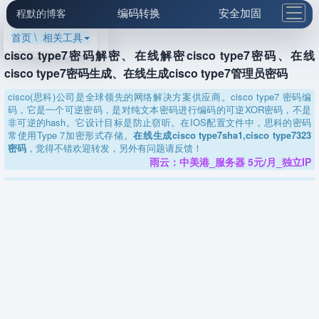
编码转换
安全加固
程默的博客
首页 \ 相关工具
格式化与前端
网络工具
IP与域名
cisco type7密码解密、在线解密cisco type7密码、在线
邮件工具
生活便民
更多工具
cisco type7密码生成、在线生成cisco type7管理员密码
5.1支付宝大红包
cisco(思科)公司是全球领先的网络解决方案供应商。cisco type7 密码编
码，它是一个可逆密码，是对纯文本密码进行编码的可逆XOR密码，不是
非可逆的hash。它设计目标是防止窃听。在IOS配置文件中，思科的密码
常使用Type 7加密形式存储。
在线生成cisco type7sha1,cisco type7323
密码
，觉得不错欢迎转发，另外有问题请反馈！
雨云：中美港_服务器 5元/月_独立IP