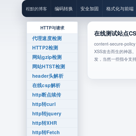
编码转换
安全加固
格式化与前端
程默的博客
HTTP与请求
在线测试站点CSP、
代理速度检测
content-secu
HTTP2检测
XSS攻击而生的神器。它主要是
网站gzip检测
发，当然一些指令支持 
网站HTST检测
header头解析
在线csp解析
http断点续传
http转curl
http转jquery
http转XHR
http转Fetch