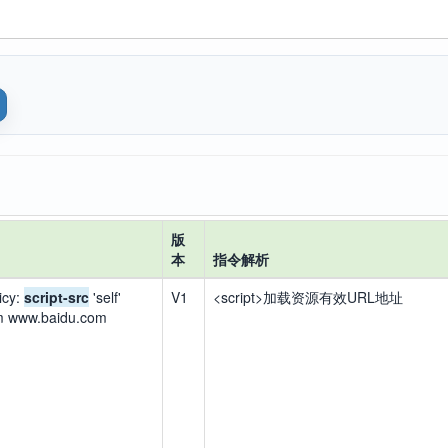
版
本
指令解析
icy:
script-src
'self'
V1
<script>加载资源有效URL地址
om www.baidu.com