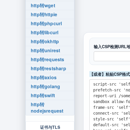
http转wget
http转httpie
http转phpcurl
http转libcurl
http转okhttp
输入CSP检测URL
http转unirest
http转requests
http转restsharp
【或者】粘贴CSP格
http转axios
http转golang
http转swift
http转
nodejsrequest
证书与TLS