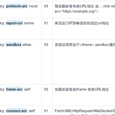
icy:
prefetch-src
'none'
V3
预加载标签有效URL地址 如：<link rel="
src="https://example.org/">
icy:
report-uri
/some-
V1
将违反CSP策略报告给指定url地址
icy:
sandbox
allow-
V3
资源启用类似于<iframe> sandbox
icy:
frame-src
'self'
V2
加载的嵌套如iframe 有效URL地址
icy:
connect-src
'self'
V1
Fetch\XMLHttpRequest\WebSocket\E