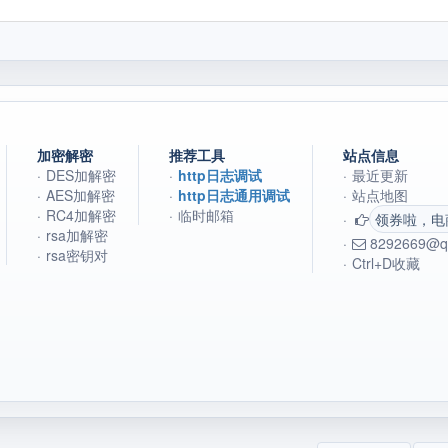
加密解密
推荐工具
站点信息
·
DES加解密
·
http日志调试
·
最近更新
·
AES加解密
·
http日志通用调试
·
站点地图
·
RC4加解密
·
临时邮箱
·
领券啦，电
·
rsa加解密
·
8292669@q
·
rsa密钥对
·
Ctrl+D收藏