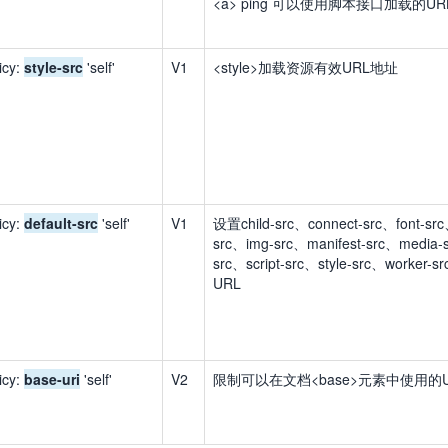
<a> ping 可以使用脚本接口加载的UR
icy:
style-src
'self'
V1
<style>加载资源有效URL地址
icy:
default-src
'self'
V1
设置child-src、connect-src、font-sr
src、img-src、manifest-src、media-s
src、script-src、style-src、worker
URL
icy:
base-uri
'self'
V2
限制可以在文档<base>元素中使用的U