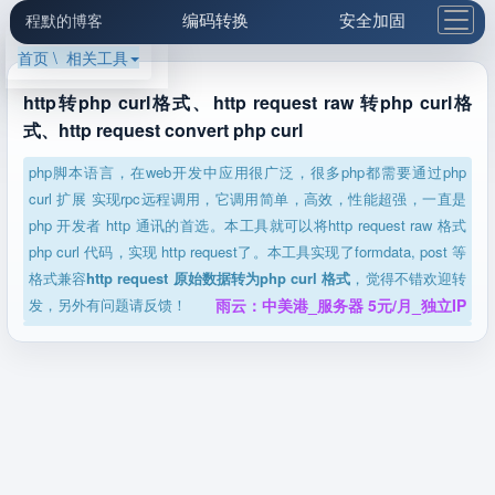
编码转换
安全加固
程默的博客
首页 \ 相关工具
格式化与前端
网络工具
IP与域名
邮件工具
生活便民
更多工具
http转php curl格式、http request raw 转php curl格
式、http request convert php curl
5.1支付宝大红包
php脚本语言，在web开发中应用很广泛，很多php都需要通过php
curl 扩展 实现rpc远程调用，它调用简单，高效，性能超强，一直是
php 开发者 http 通讯的首选。本工具就可以将http request raw 格式
php curl 代码，实现 http request了。本工具实现了formdata, post 等
格式兼容
http request 原始数据转为php curl 格式
，觉得不错欢迎转
发，另外有问题请反馈！
雨云：中美港_服务器 5元/月_独立IP