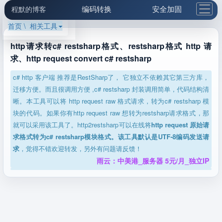
编码转换
安全加固
程默的博客
首页 \ 相关工具
格式化与前端
网络工具
IP与域名
邮件工具
生活便民
更多工具
http请求转c# restsharp格式、restsharp格式 http 请
求、http request convert c# restsharp
5.1支付宝大红包
c# http 客户端 推荐是RestSharp了， 它独立不依赖其它第三方库，
迁移方便。而且很调用方便 ,c# restsharp 封装调用简单，代码结构清
晰。本工具可以将 http request raw 格式请求，转为c# restsharp 模
块的代码。如果你有http request raw 想转为restsharp请求格式，那
就可以采用该工具了。http2restsharp可以在线将
http request 原始请
求格式转为c# restsharp模块格式。该工具默认是UTF-8编码发送请
求
，觉得不错欢迎转发，另外有问题请反馈！
雨云：中美港_服务器 5元/月_独立IP