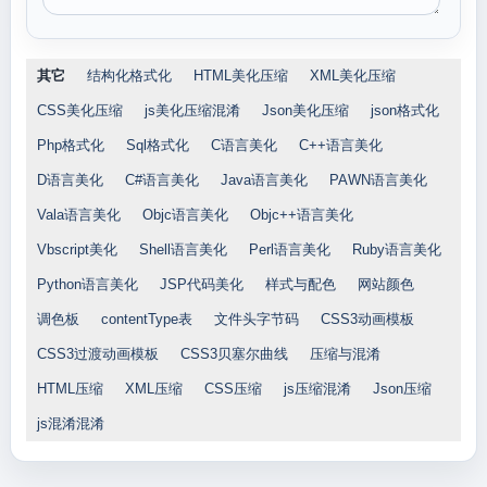
其它
结构化格式化
HTML美化压缩
XML美化压缩
CSS美化压缩
js美化压缩混淆
Json美化压缩
json格式化
Php格式化
Sql格式化
C语言美化
C++语言美化
D语言美化
C#语言美化
Java语言美化
PAWN语言美化
Vala语言美化
Objc语言美化
Objc++语言美化
Vbscript美化
Shell语言美化
Perl语言美化
Ruby语言美化
Python语言美化
JSP代码美化
样式与配色
网站颜色
调色板
contentType表
文件头字节码
CSS3动画模板
CSS3过渡动画模板
CSS3贝塞尔曲线
压缩与混淆
HTML压缩
XML压缩
CSS压缩
js压缩混淆
Json压缩
js混淆混淆