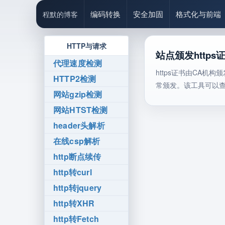
编码转换
安全加固
格式化与前端
程默的博客
HTTP与请求
站点颁发http
代理速度检测
https证书由CA
HTTP2检测
常颁发。该工具可以
网站gzip检测
网站HTST检测
header头解析
在线csp解析
http断点续传
http转curl
http转jquery
http转XHR
http转Fetch