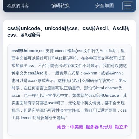
编码转换
安全加固
程默的博客
格式化与前端
网络工具
IP与域名
邮件工具
生活便民
更多工具
css转unicode、unicode转css、css转Ascii、Ascii转
css、&#x编码
5.1支付宝大红包
css转Unicode
,css支持unicode编码(css文件转为Ascii码后，里
面中文都可以通过可打印Ascii码字符。在各种语言文字都可以正
常加载出css。不然可能会出现字体文件不能显示。我们可以把这
种定义为
css2Ascii
)，一般表示方式是：&#xnnn；或者&#nnn；
也可以是\xxxx形式表示。这样无论以什么编码保存该文件，显示
时候，在任何语言上面都可以正确显示。那怕你html charset为
ascii，也一样可以正常显示中文。如果您的css采用
Unicode
，其
实里面所有字符都是ascii码了，无论是中英文情况，都不会出现
乱码，但是它的源码可读性会大大降低！我们可以通过页面，css
工具decode功能反解析出源码！
雨云：中美港_服务器 5元/月_独立IP