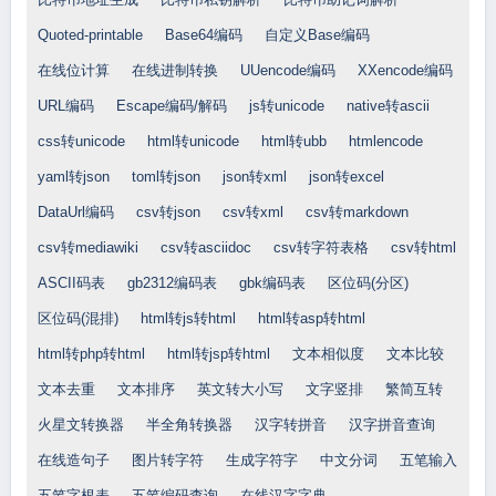
Quoted-printable
Base64编码
自定义Base编码
在线位计算
在线进制转换
UUencode编码
XXencode编码
URL编码
Escape编码/解码
js转unicode
native转ascii
css转unicode
html转unicode
html转ubb
htmlencode
yaml转json
toml转json
json转xml
json转excel
DataUrl编码
csv转json
csv转xml
csv转markdown
csv转mediawiki
csv转asciidoc
csv转字符表格
csv转html
ASCII码表
gb2312编码表
gbk编码表
区位码(分区)
区位码(混排)
html转js转html
html转asp转html
html转php转html
html转jsp转html
文本相似度
文本比较
文本去重
文本排序
英文转大小写
文字竖排
繁简互转
火星文转换器
半全角转换器
汉字转拼音
汉字拼音查询
在线造句子
图片转字符
生成字符字
中文分词
五笔输入
五笔字根表
五笔编码查询
在线汉字字典