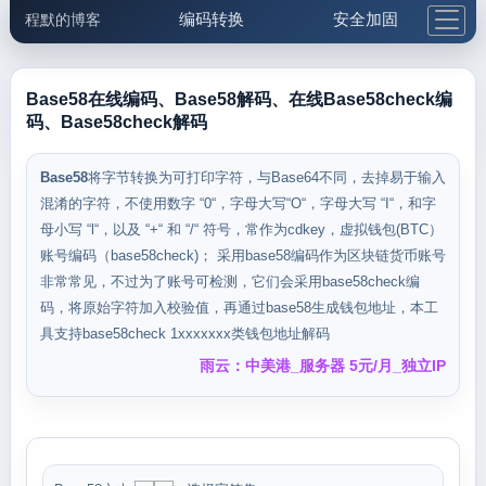
编码转换
安全加固
程默的博客
格式化与前端
网络工具
IP与域名
邮件工具
生活便民
更多工具
Base58在线编码、Base58解码、在线Base58check编
码、Base58check解码
5.1支付宝大红包
Base58
将字节转换为可打印字符，与Base64不同，去掉易于输入
混淆的字符，不使用数字 “0“，字母大写“O“，字母大写 “I“，和字
母小写 “l“，以及 “+“ 和 “/“ 符号，常作为cdkey，虚拟钱包(BTC）
账号编码（base58check)； 采用base58编码作为区块链货币账号
非常常见，不过为了账号可检测，它们会采用base58check编
码，将原始字符加入校验值，再通过base58生成钱包地址，本工
具支持base58check 1xxxxxxx类钱包地址解码
雨云：中美港_服务器 5元/月_独立IP