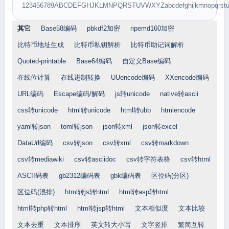
123456789ABCDEFGHJKLMNPQRSTUVWXYZabcdefghijkmnopqrstu
其它
Base58编码
pbkdf2加密
ripemd160加密
比特币地址生成
比特币私钥解析
比特币助记词解析
Quoted-printable
Base64编码
自定义Base编码
在线位计算
在线进制转换
UUencode编码
XXencode编码
URL编码
Escape编码/解码
js转unicode
native转ascii
css转unicode
html转unicode
html转ubb
htmlencode
yaml转json
toml转json
json转xml
json转excel
DataUrl编码
csv转json
csv转xml
csv转markdown
csv转mediawiki
csv转asciidoc
csv转字符表格
csv转html
ASCII码表
gb2312编码表
gbk编码表
区位码(分区)
区位码(混排)
html转js转html
html转asp转html
html转php转html
html转jsp转html
文本相似度
文本比较
文本去重
文本排序
英文转大小写
文字竖排
繁简互转