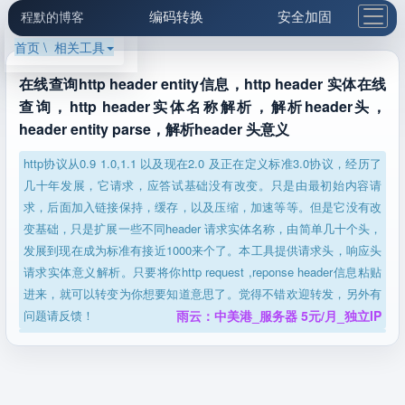
编码转换
安全加固
程默的博客
首页 \ 相关工具
格式化与前端
网络工具
IP与域名
邮件工具
生活便民
更多工具
在线查询http header entity信息，http header 实体在线
查询，http header实体名称解析，解析header头，
5.1支付宝大红包
header entity parse，解析header 头意义
http协议从0.9 1.0,1.1 以及现在2.0 及正在定义标准3.0协议，经历了
几十年发展，它请求，应答试基础没有改变。只是由最初始内容请
求，后面加入链接保持，缓存，以及压缩，加速等等。但是它没有改
变基础，只是扩展一些不同header 请求实体名称，由简单几十个头，
发展到现在成为标准有接近1000来个了。本工具提供请求头，响应头
请求实体意义解析。只要将你http request ,reponse header信息粘贴
进来，就可以转变为你想要知道意思了。觉得不错欢迎转发，另外有
问题请反馈！
雨云：中美港_服务器 5元/月_独立IP