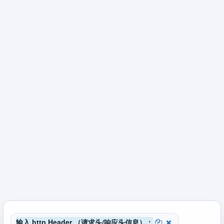
输入 http Header （请求头/响应头信息）：