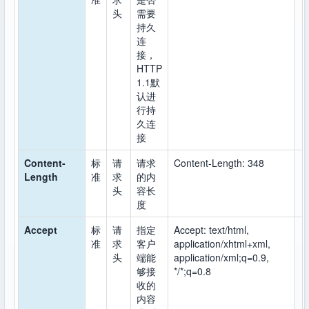
头
需要
持久
连
接，
HTTP
1.1默
认进
行持
久连
接
Content-
标
请
请求
Content-Length: 348
Length
准
求
的内
头
容长
度
Accept
标
请
指定
Accept: text/html,
准
求
客户
application/xhtml+xml,
头
端能
application/xml;q=0.9,
够接
*/*;q=0.8
收的
内容