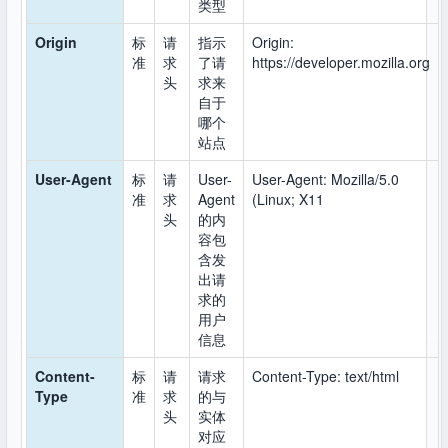
类型
Origin
标
请
指示
Origin:
准
求
了请
https://developer.mozilla.org
头
求来
自于
哪个
站点
User-Agent
标
请
User-
User-Agent: Mozilla/5.0
准
求
Agent
(Linux; X11
头
的内
容包
含发
出请
求的
用户
信息
Content-
标
请
请求
Content-Type: text/html
Type
准
求
的与
头
实体
对应