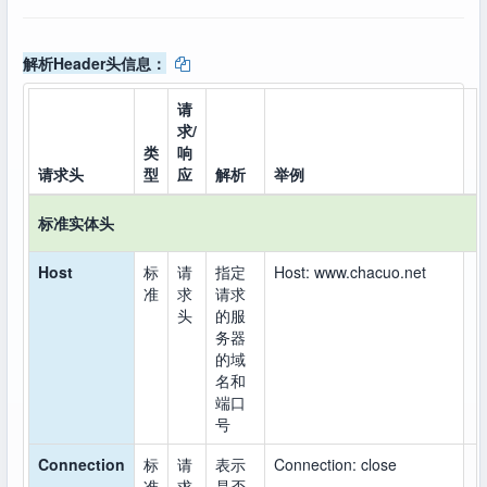
解析Header头信息：
请
求/
类
响
请求头
型
应
解析
举例
标准实体头
Host
标
请
指定
Host: www.chacuo.net
准
求
请求
头
的服
务器
的域
名和
端口
号
Connection
标
请
表示
Connection: close
准
求
是否