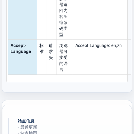
器返
回内
容压
缩编
码类
型
Accept-
标
请
浏览
Accept-Language: en,zh
Language
准
求
器可
头
接受
的语
言
站点信息
·
最近更新
·
站点地图