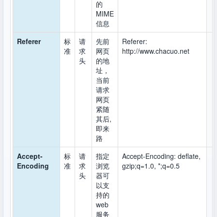
的
MIME
信息
Referer
标
请
先前
Referer:
准
求
网页
http://www.chacuo.net
头
的地
址，
当前
请求
网页
紧随
其后,
即来
路
Accept-
标
请
指定
Accept-Encoding: deflate,
Encoding
准
求
浏览
gzip;q=1.0, *;q=0.5
头
器可
以支
持的
web
服务