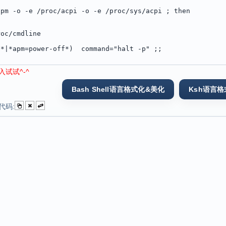
试试^-^
代码: