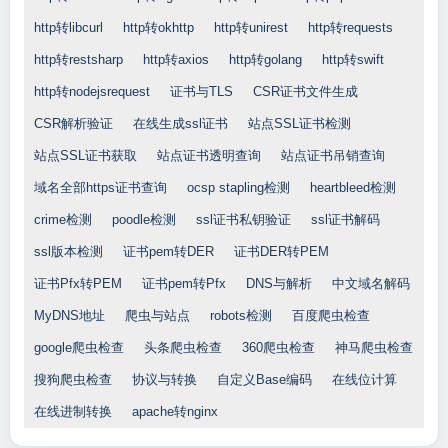
http转libcurl
http转okhttp
http转unirest
http转requests
http转restsharp
http转axios
http转golang
http转swift
http转nodejsrequest
证书与TLS
CSR证书文件生成
CSR解析验证
在线生成ssl证书
站点SSL证书检测
站点SSL证书获取
站点证书透明查询
站点证书吊销查询
域名全部https证书查询
ocsp stapling检测
heartbleed检测
crime检测
poodle检测
ssl证书私钥验证
ssl证书解码
ssl版本检测
证书pem转DER
证书DER转PEM
证书Pfx转PEM
证书pem转Pfx
DNS与解析
中文域名解码
MyDNS地址
爬虫与站点
robots检测
百度爬虫检查
google爬虫检查
头条爬虫检查
360爬虫检查
神马爬虫检查
搜狗爬虫检查
协议与转换
自定义Base编码
在线位计算
在线进制转换
apache转nginx