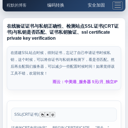
编码转换
安全加固
程默的博客
格式化与前端
网络工具
IP与域名
邮件工具
生活便民
更多工具
在线验证证书与私钥正确性、检测站点SSL证书(CRT证
书)与私钥是否匹配、证书私钥验证、ssl certificate
5.1支付宝大红包
private key verification
在搭建SSL站点时候，得到证书，忘记了自己申请证书时候私
钥，这个时候，可以将你证书与私钥来检测下，看是否匹配。然
后再去配我们服务器，可以减少一些配置时候时间！如果觉得该
工具不错，欢迎转发！
雨云：中美港_服务器 5元/月_独立IP
SSL(CRT证书):
证书的CRT内容(内容“-----BEGIN CERTIFICATE-----”开头，“-----