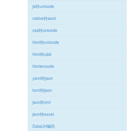
js转unicode
native转ascii
css转unicode
html转unicode
html转ubb
htmlencode
yaml转json
toml转json
json转xml
json转excel
DataUrl编码